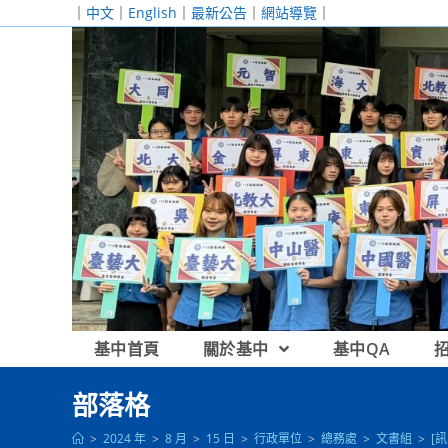
跳
｜
中文
｜
English
｜
最新公告
｜
網站導覽
｜
轉
至
主
要
內
容
基中首頁
關於基中
基中QA
部落格
>
2024 年
>
8 月
>
15 日
>
行政單位
>
總務處
>
文書組
>
[