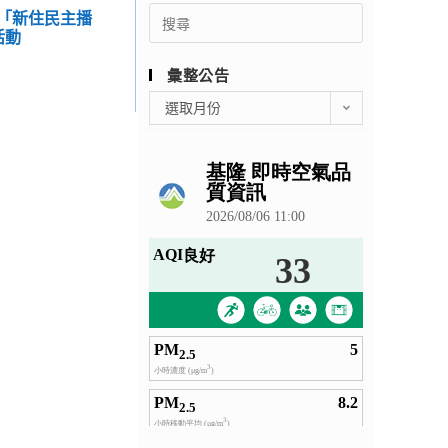
Search
理「新住民主播
for:
活動
彙整公告
彙
選取月份
整
公
告