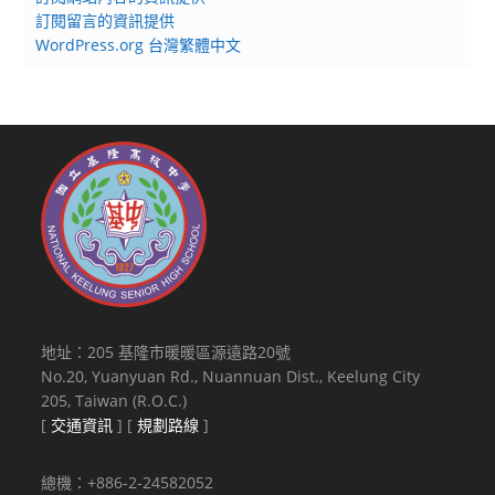
訂閱留言的資訊提供
WordPress.org 台灣繁體中文
地址：205 基隆市暖暖區源遠路20號
No.20, Yuanyuan Rd., Nuannuan Dist., Keelung City
205, Taiwan (R.O.C.)
[
交通資訊
] [
規劃路線
]
總機：+886-2-24582052