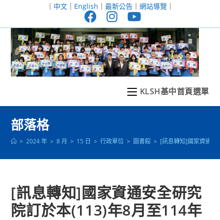
跳
｜
中文
｜
English
｜
最新公告
｜
網站導覽
｜
轉
至
主
要
內
容
KLSH基中首頁選單
部落格
>
2024 年
>
8 月
>
15 日
>
行政單位
>
圖書館
>
[訊息轉知]國家資通
[訊息轉知]國家資通安全研究
院訂於本(113)年8月至114年