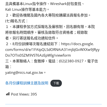
且具備基本Linux指令操作、Wireshark封包查找、
Kali Linux操作等基本能力。
２、歡迎各機關及國內各大專院校踴躍派員報名參加。
(七)報名方式：
１、本課程參加方式採報名及審核制，因名額有限，本院
將依報名時間順序，審核及錄取符合資格者；經錄取
者，另行寄送報名成功通知信件。
２、8月份訓練場次報名連結如下：https://docs.google.
com/forms/d/e/1FAIpQLSdORNAiA31mjbJGvWXXw9JRyy
Do7OTis0SZM9VST6AzEpWlg/viewform
三、本案聯絡人：詹雅婷，電話：(02)2380-0927，電子信
箱：
yating@nics.nat.gov.tw。
各月份課程訓練主題及說明
下載
Post Views:
395