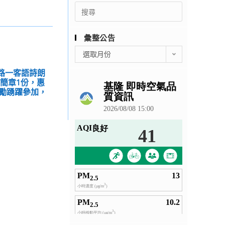
Search
for:
彙整公告
彙
選取月份
整
詩路⼀客語詩朗
公
簡章1份，惠
告
勵踴躍參加，