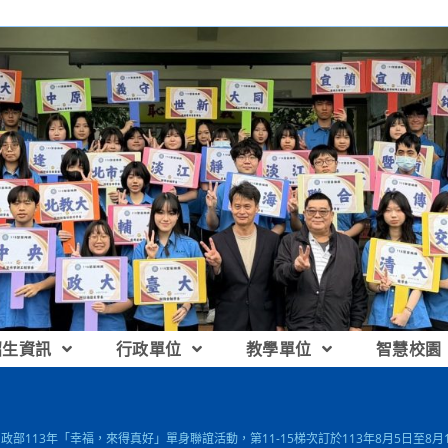
招生資訊
行政單位
教學單位
智慧校園
內政部113年「幸福，來得真好」單身聯誼活動，第11-15梯次訂於113年8月5日至