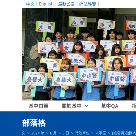
跳
｜
中文
｜
English
｜
最新公告
｜
網站導覽
｜
轉
至
主
要
內
容
基中首頁
關於基中
基中QA
部落格
>
2024 年
>
8 月
>
8 日
>
行政單位
>
人事室
>
[訊息轉知]關