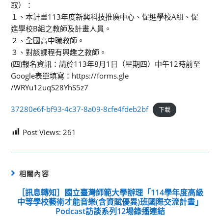
取）：
１、本計畫113年度新興科技推廣中心、促進學校A組、促
進學校B組之教師及計畫人員。
２、全國高中職教師。
３、對該課程有興趣之教師。
(四)報名資訊：請於113年8月1日（星期四）中午12時前至
Google表單填寫：https://forms.gle
/WRYu12uqS28YhS5z7
37280e6f-bf93-4c37-8a09-8cfe4fdeb2bf
下載
Post Views:
261
相關內容
［訊息轉知］國立臺灣師範大學辦理「114學年度高級
中等學校藝術才能音樂(含資賦優異)班國際交流計畫」
Podcast訪談系列12場錄播連結