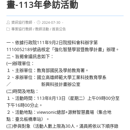
畫-113年參訪活動
Post
Post
資訊協行教師
2024-07-30
author:
published:
Post
專案協行教師
/
教師活動
/
首頁公告
category:
一、依據行政院111年9月2日院授科會科辦字第
1110052189號函核定「強化智慧學習暨教學計畫」辦理。
二、旨揭會議訊息如下：
(一)辦理單位：
１、主辦單位：教育部國民及學前教育署。
２、承辦單位：國立高雄師範大學工業科技教育學系
／ 新興科技計畫辦公室
(二)時間及地點：
１、活動時間：113年8月13日（星期二）上午09時00分至
下午16時00分止。
２、活動地點：viewsonic總部+源鮮智慧農場（集合地
點：臺北板橋車站）。
(三)參與對象（活動人數上限為30人，滿員將依以下順序錄