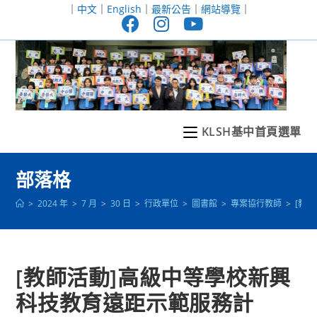
跳
｜
中文
｜
English
｜
最新公告
｜
網站導覽
｜
轉
至
主
要
內
容
KLSH基中首頁選單
部落格
>
2024 年
>
7 月
>
30 日
>
行政單位
>
圖書館
>
專案協行教師
>
[教
[教師活動]高級中等學校新興
科技教育遠距示範服務計