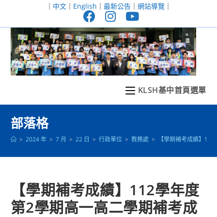
跳
｜
中文
｜
English
｜
最新公告
｜
網站導覽
｜
轉
至
主
要
內
容
KLSH基中首頁選單
部落格
>
2024 年
>
7 月
>
22 日
>
行政單位
>
教務處
>
【學期補考成績】11
【學期補考成績】112學年度
第2學期高一高二學期補考成