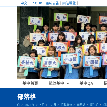
跳
｜
中文
｜
English
｜
最新公告
｜
網站導覽
｜
轉
至
主
要
內
容
基中首頁
關於基中
基中QA
部落格
>
2024 年
>
7 月
>
12 日
>
行政單位
>
學務處
>
衛生組
>
[