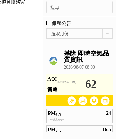
旨揭協會聯絡窗
Search
for:
彙整公告
彙
選取月份
整
公
告