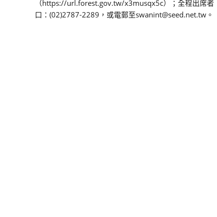
（https://url.forest.gov.tw/x3mus
口：(02)2787-2289，或電郵至swanint@seed.net.tw。