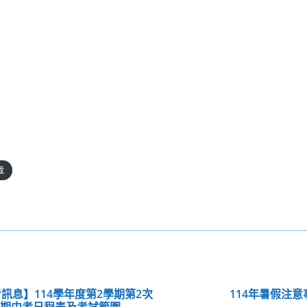
載
訊息】114學年度第2學期第2次
114年暑假注意
期中考日程表及考試範圍