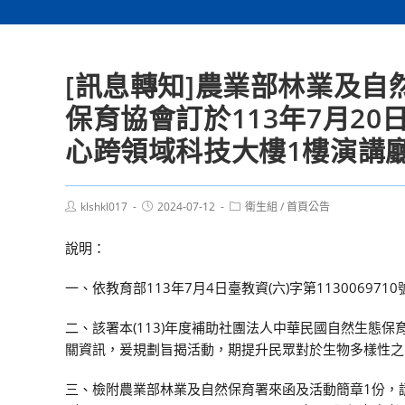
[訊息轉知]農業部林業及
保育協會訂於113年7月2
心跨領域科技大樓1樓演講廳
Post
Post
Post
klshkl017
2024-07-12
衛生組
/
首頁公告
author:
published:
category:
說明：
一、依教育部113年7月4日臺教資(六)字第11300697
二、該署本(113)年度補助社團法人中華民國自然生態
關資訊，爰規劃旨揭活動，期提升民眾對於生物多樣性之
三、檢附農業部林業及自然保育署來函及活動簡章1份，請於