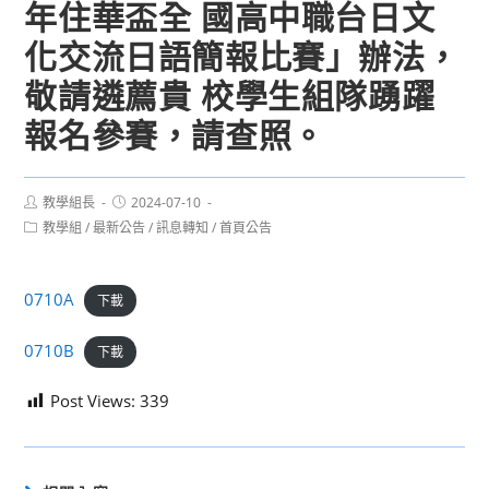
年住華盃全 國高中職台日文
化交流日語簡報比賽」辦法，
敬請遴薦貴 校學生組隊踴躍
報名參賽，請查照。
Post
Post
教學組長
2024-07-10
author:
published:
Post
教學組
/
最新公告
/
訊息轉知
/
首頁公告
category:
0710A
下載
0710B
下載
Post Views:
339