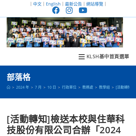
跳
｜
中文
｜
English
｜
最新公告
｜
網站導覽
｜
轉
至
主
要
內
容
KLSH基中首頁選單
部落格
>
2024 年
>
7 月
>
10 日
>
行政單位
>
教務處
>
教學組
>
[活動轉知
[活動轉知]檢送本校與住華科
技股份有限公司合辦「2024