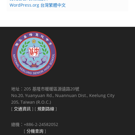
WordPress.org 台灣繁體中文
地址：205 基隆市暖暖區源遠路20號
No.20, Yuanyuan Rd., Nuannuan Dist., Keelung City
205, Taiwan (R.O.C.)
[
交通資訊
] [
規劃路線
]
總機：+886-2-24582052
[
分機查詢
]