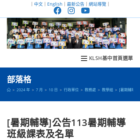
跳
｜
中文
｜
English
｜
最新公告
｜
網站導覽
｜
轉
至
主
要
內
容
KLSH基中首頁選單
部落格
>
2024 年
>
7 月
>
10 日
>
行政單位
>
教務處
>
教學組
>
[暑期輔導]
[暑期輔導]公告113暑期輔導
班級課表及名單