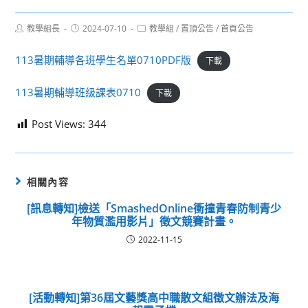
Post
Post
Post
教學組長
2024-07-10
教學組
/
置頂公告
/
首頁公告
author:
published:
category:
113暑期輔導各班學生名單0710PDF版
下載
113暑期輔導班級課表0710
下載
Post Views:
344
相關內容
[訊息轉知]檢送「SmashedOnline衝撞青春防制青少
年物質濫用影片」徵文競賽計畫。
2022-11-15
[活動轉知]第36屆文藝獎高中職散文組徵文辦法及海