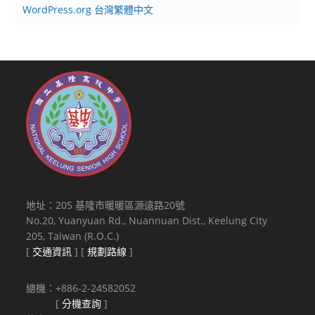
WordPress.org 台灣繁體中文
地址：205 基隆市暖暖區源遠路20號
No.20, Yuanyuan Rd., Nuannuan Dist., Keelung City
205, Taiwan (R.O.C.)
[
交通資訊
] [
規劃路線
]
總機：+886-2-24582052
[
分機查詢
]