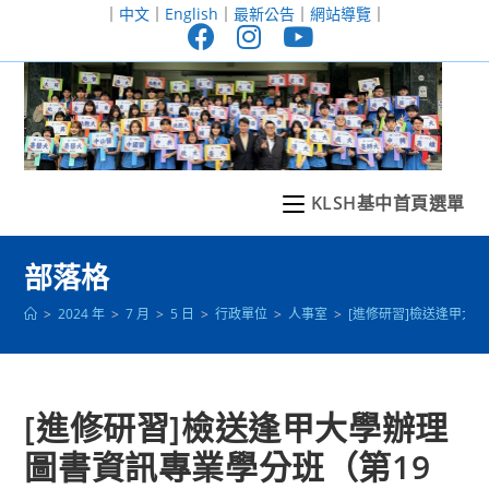
跳
｜
中文
｜
English
｜
最新公告
｜
網站導覽
｜
轉
至
主
要
內
容
KLSH基中首頁選單
部落格
>
2024 年
>
7 月
>
5 日
>
行政單位
>
人事室
>
[進修研習]檢送逢甲大
[進修研習]檢送逢甲大學辦理
圖書資訊專業學分班（第19