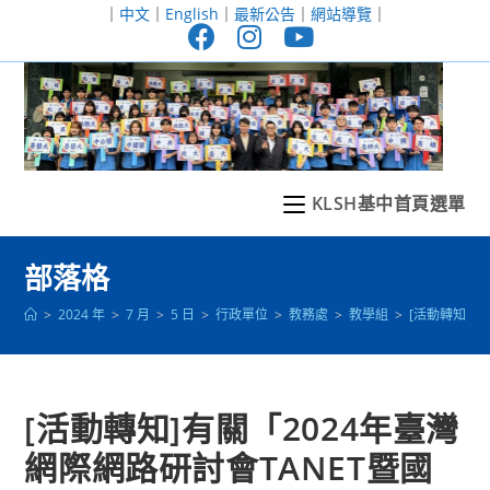
跳
｜
中文
｜
English
｜
最新公告
｜
網站導覽
｜
轉
至
主
要
內
容
KLSH基中首頁選單
部落格
>
2024 年
>
7 月
>
5 日
>
行政單位
>
教務處
>
教學組
>
[活動轉知]
[活動轉知]有關「2024年臺灣
網際網路研討會TANET暨國