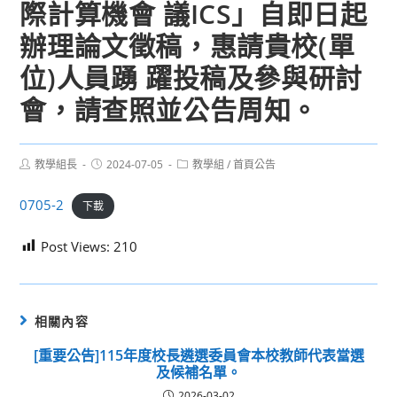
際計算機會 議ICS」自即日起
辦理論文徵稿，惠請貴校(單
位)人員踴 躍投稿及參與研討
會，請查照並公告周知。
Post
Post
Post
教學組長
2024-07-05
教學組
/
首頁公告
author:
published:
category:
0705-2
下載
Post Views:
210
相關內容
[重要公告]115年度校長遴選委員會本校教師代表當選
及候補名單。
2026-03-02