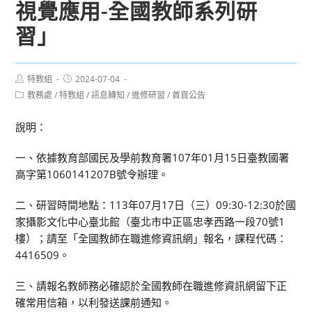
視覺應用-全國教師系列研
習」
Post
Post
特教組
2024-07-04
author:
published:
Post
教務處
/
特教組
/
訊息轉知
/
進修研習
/
首頁公告
category:
說明：
一、依據教育部國民及學前教育署107年01月15日臺教國署
高字第1060141207B號令辦理。
二、研習時間地點：113年07月17日（三）09:30-12:30於國
家攝影文化中心臺北館（臺北市中正區忠孝西路一段70號1
樓）；請至「全國教師在職進修資訊網」報名，課程代碼：
4416509。
三、請報名教師務必確認於全國教師在職進修資訊網留下正
確常用信箱，以利發送課前通知。