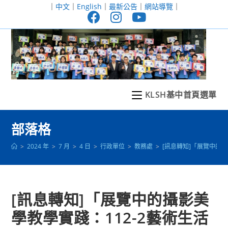
跳
｜
中文
｜
English
｜
最新公告
｜
網站導覽
｜
轉
至
主
要
內
容
KLSH基中首頁選單
部落格
>
2024 年
>
7 月
>
4 日
>
行政單位
>
教務處
>
[訊息轉知]「展覽中的
[訊息轉知]「展覽中的攝影美
學教學實踐：112-2藝術生活