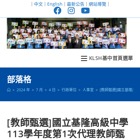
跳
｜
中文
｜
English
｜
最新公告
｜
網站導覽
｜
轉
至
主
要
內
容
KLSH基中首頁選單
部落格
>
2024 年
>
7 月
>
4 日
>
行政單位
>
人事室
>
[教師甄選]國立基隆高級
[教師甄選]國立基隆高級中學
113學年度第1次代理教師甄