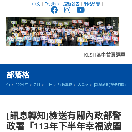
跳
｜
中文
｜
English
｜
最新公告
｜
網站導覽
｜
轉
至
主
要
內
容
KLSH基中首頁選單
部落格
>
2024 年
>
7 月
>
1 日
>
行政單位
>
人事室
>
[訊息轉知]檢送有關內
[訊息轉知]檢送有關內政部警
政署「113年下半年幸福波麗