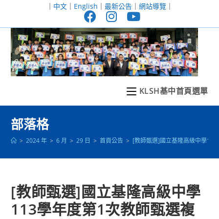
跳
｜
中文
｜
English
｜
最新公告
｜
網站導覽
｜
轉
至
主
要
內
容
KLSH基中首頁選單
部落格
>
2024 年
>
6 月
>
29 日
>
首頁公告
>
[教師甄選]國立基隆高級中學11
[教師甄選]國立基隆高級中學
113學年度第1次教師甄選複