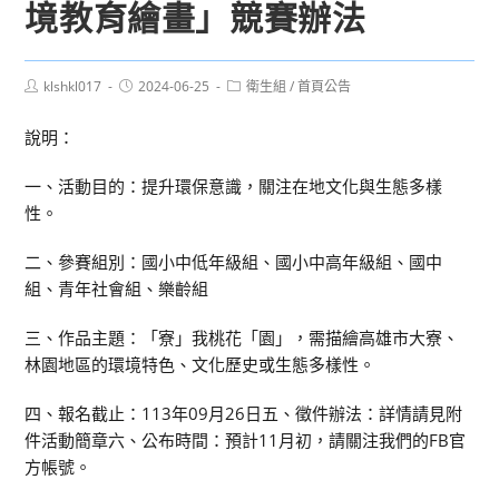
境教育繪畫」競賽辦法
Post
Post
Post
klshkl017
2024-06-25
衛生組
/
首頁公告
author:
published:
category:
說明：
一、活動目的：提升環保意識，關注在地文化與生態多樣
性。
二、參賽組別：國小中低年級組、國小中高年級組、國中
組、青年社會組、樂齡組
三、作品主題：「寮」我桃花「園」，需描繪高雄市大寮、
林園地區的環境特色、文化歷史或生態多樣性。
四、報名截止：113年09月26日五、徵件辦法：詳情請見附
件活動簡章六、公布時間：預計11月初，請關注我們的FB官
方帳號。