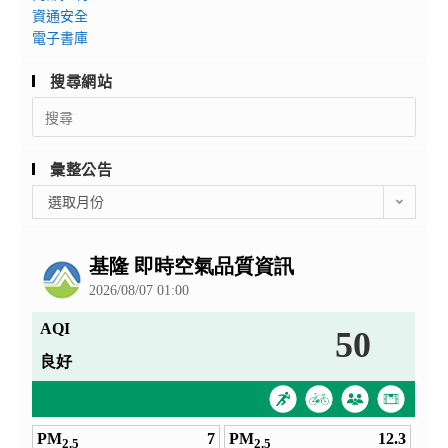
資通安全
電子書庫
搜尋網站
Search
for:
彙整公告
彙
選取月份
整
公
告