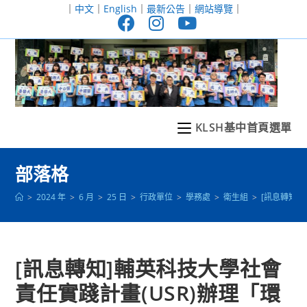
跳
｜
中文
｜
English
｜
最新公告
｜
網站導覽
｜
轉
至
主
要
內
容
KLSH基中首頁選單
部落格
>
2024 年
>
6 月
>
25 日
>
行政單位
>
學務處
>
衛生組
>
[訊息轉知]
[訊息轉知]輔英科技大學社會
責任實踐計畫(USR)辦理「環