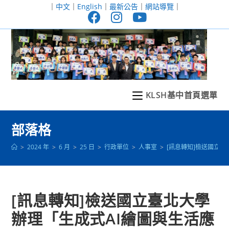
跳
｜
中文
｜
English
｜
最新公告
｜
網站導覽
｜
轉
至
主
要
內
容
KLSH基中首頁選單
部落格
>
2024 年
>
6 月
>
25 日
>
行政單位
>
人事室
>
[訊息轉知]檢送國立
[訊息轉知]檢送國立臺北大學
辦理「生成式AI繪圖與生活應