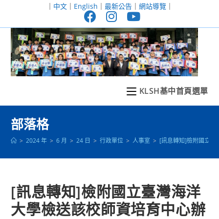
跳
｜
中文
｜
English
｜
最新公告
｜
網站導覽
｜
轉
至
主
要
內
容
KLSH基中首頁選單
部落格
>
2024 年
>
6 月
>
24 日
>
行政單位
>
人事室
>
[訊息轉知]檢附國立
[訊息轉知]檢附國立臺灣海洋
大學檢送該校師資培育中心辦