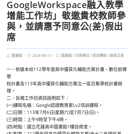
GoogleWorkspace融入教學
增能工作坊」敬邀貴校教師參
與，並請惠予同意公(差)假出
席
Post
Post
Post
圖書館
2024-06-13
圖書館
/
行政單位
/
訊息轉知
/
首頁公告
author:
published:
category:
一、依據本校112學年度高中優質化輔助方案計畫、數位前導
學
校計畫及113年高中優質化輔助方案北一區召集學校計畫辦
理。
二、旨揭工作坊資訊說明如下：
(一)課程名稱：Google認證教育家Lv2培訓課程。
(二)日期：113年7月6日(星期六)至7月7日(日)。
(三)時間：上午9時至下午4時。
(四)地點：國立花蓮高中圖書館1樓自修室。
(五)對象：112學年受高中優質化輔助方案(含十二年國民基