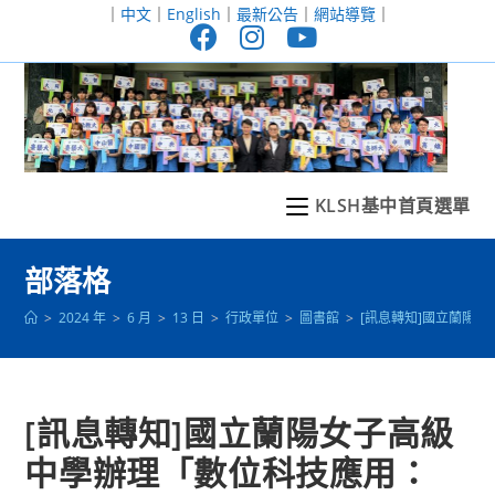
跳
｜
中文
｜
English
｜
最新公告
｜
網站導覽
｜
轉
至
主
要
內
容
KLSH基中首頁選單
部落格
>
2024 年
>
6 月
>
13 日
>
行政單位
>
圖書館
>
[訊息轉知]國立蘭陽女
[訊息轉知]國立蘭陽女子高級
中學辦理「數位科技應用：