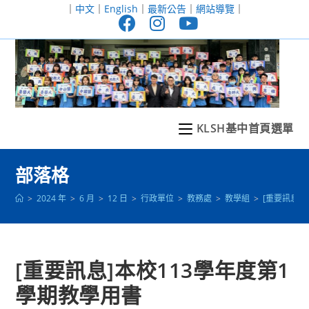
跳
｜
中文
｜
English
｜
最新公告
｜
網站導覽
｜
轉
至
主
要
內
容
KLSH基中首頁選單
部落格
>
2024 年
>
6 月
>
12 日
>
行政單位
>
教務處
>
教學組
>
[重要訊息]
[重要訊息]本校113學年度第1
學期教學用書