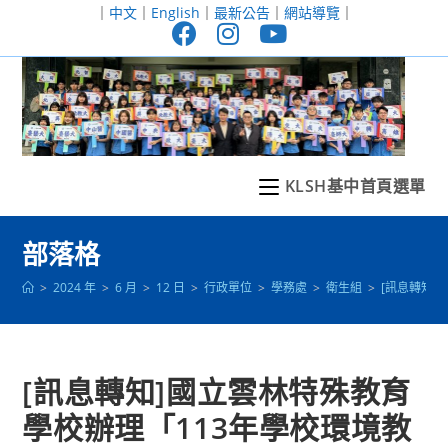
跳
｜
中文
｜
English
｜
最新公告
｜
網站導覽
｜
轉
至
主
要
內
容
KLSH基中首頁選單
部落格
>
2024 年
>
6 月
>
12 日
>
行政單位
>
學務處
>
衛生組
>
[訊息轉知
[訊息轉知]國立雲林特殊教育
學校辦理「113年學校環境教