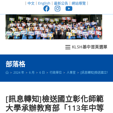
跳
｜
中文
｜
English
｜
最新公告
｜
網站導覽
｜
轉
至
主
要
內
容
KLSH基中首頁選單
部落格
>
2024 年
>
6 月
>
6 日
>
行政單位
>
人事室
>
[訊息轉知]檢送國立彰
[訊息轉知]檢送國立彰化師範
大學承辦教育部「113年中等