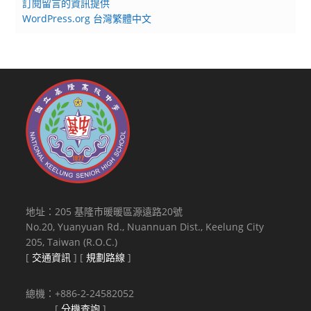
訂閱留言的資訊提供
WordPress.org 台灣繁體中文
地址：205 基隆市暖暖區源遠路20號
No.20, Yuanyuan Rd., Nuannuan Dist., Keelung City
205, Taiwan (R.O.C.)
[
交通資訊
] [
規劃路線
]
總機：+886-2-24582052
[
分機查詢
]