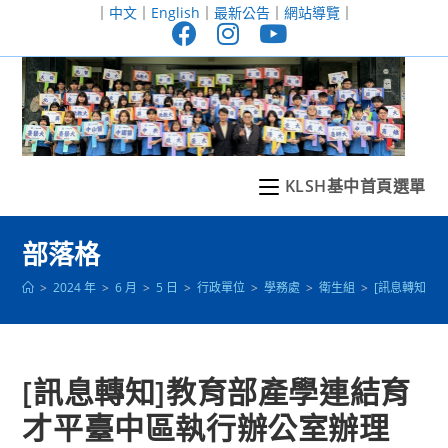
跳
｜
中文
｜
English
｜
最新公告
｜
網站導覽
｜
轉
至
主
要
內
容
KLSH基中首頁選單
部落格
>
2024 年
>
6 月
>
5 日
>
行政單位
>
學務處
>
衛生組
>
[訊息轉知]
[訊息轉知]教育部產學連結育
才平臺中區執行辦公室辦理