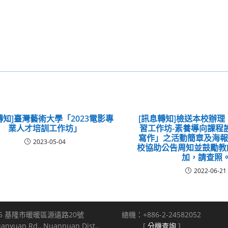
轉知]臺灣藝術大學「2023電影專
[訊息轉知]檢送本校辦
業人才培訓工作坊」
習工作坊-素養導向課程
寫作」之活動簡章及海報
2023-05-04
校協助公告周知並鼓勵教
加，請查照
2022-06-21
5 基隆市暖暖區源遠路20號
總機：+886-2-24582052
uanyuan Rd., Nuannuan Dist.,
[
分機查詢
]