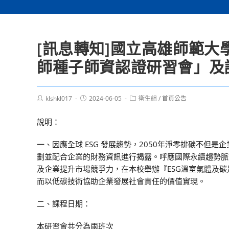
[訊息轉知]國立高雄師範大
師種子師資認證研習會」及
Post
Post
Post
klshkl017
2024-06-05
衛生組
/
首頁公告
author:
published:
category:
說明：
一、因應全球 ESG 發展趨勢，2050年淨零排碳不
劃並配合企業的財務資訊進行揭露。呼應國際永續趨勢脈
及企業提升市場競爭力，在本校舉辦『ESG溫室氣體及碳
而以低碳技術協助企業發展社會責任的價值實現。
二、課程日期：
本研習會共分為兩班次