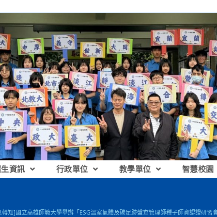
招生資訊
行政單位
教學單位
智慧校園
息轉知]國立高雄師範大學舉辦「ESG溫室氣體及碳足跡盤查管理師種子師資認證研習