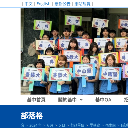
跳
｜
中文
｜
English
｜
最新公告
｜
網站導覽
｜
轉
至
主
要
內
容
基中首頁
關於基中
基中QA
部落格
>
2024 年
>
6 月
>
5 日
>
行政單位
>
學務處
>
衛生組
>
[訊