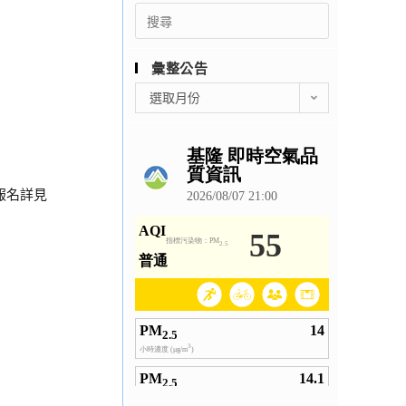
Search
for:
彙整公告
彙
選取月份
整
公
告
報名詳見