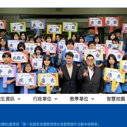
招生資訊
行政單位
教學單位
智慧校園
息轉知]農業部「第一屆國家食農教育傑出貢獻獎徵件活動申請簡章」