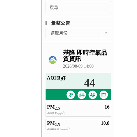
Search
for:
彙整公告
彙
選取月份
整
公
告