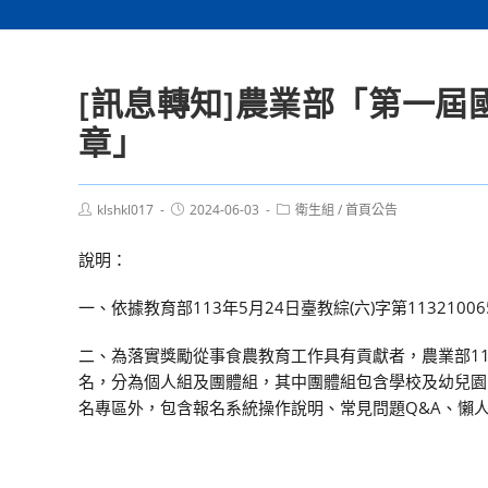
[訊息轉知]農業部「第一
章」
Post
Post
Post
klshkl017
2024-06-03
衛生組
/
首頁公告
author:
published:
category:
說明：
一、依據教育部113年5月24日臺教綜(六)字第1132100
二、為落實獎勵從事食農教育工作具有貢獻者，農業部113
名，分為個人組及團體組，其中團體組包含學校及幼兒園。前揭獎項採網
名專區外，包含報名系統操作說明、常見問題Q&A、懶