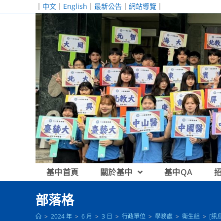
跳
｜
中文
｜
English
｜
最新公告
｜
網站導覽
｜
轉
至
主
要
內
容
基中首頁
關於基中
基中QA
部落格
>
2024 年
>
6 月
>
3 日
>
行政單位
>
學務處
>
衛生組
>
[訊