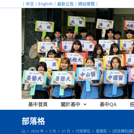
跳
｜
中文
｜
English
｜
最新公告
｜
網站導覽
｜
轉
至
主
要
內
容
基中首頁
關於基中
基中QA
部落格
>
2024 年
>
5 月
>
31 日
>
行政單位
>
圖書館
>
[訊息轉知]