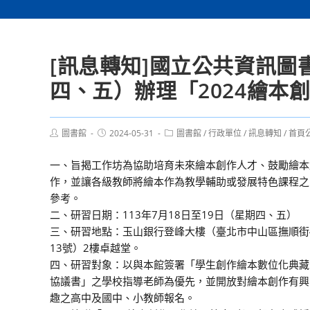
[訊息轉知]國立公共資訊圖書
四、五）辦理「2024繪本
Post
Post
Post
圖書館
2024-05-31
圖書館
/
行政單位
/
訊息轉知
/
首頁
author:
published:
category:
一、旨揭工作坊為協助培育未來繪本創作人才、鼓勵繪本
作，並讓各級教師將繪本作為教學輔助或發展特色課程之
參考。
二、研習日期：113年7月18日至19日（星期四、五）
三、研習地點：玉山銀行登峰大樓（臺北市中山區撫順街
13號）2樓卓越堂。
四、研習對象：以與本館簽署「學生創作繪本數位化典藏
協議書」之學校指導老師為優先，並開放對繪本創作有興
趣之高中及國中、小教師報名。