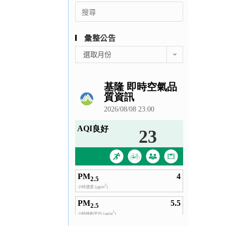
Search
for:
彙整公告
彙
選取月份
整
公
告