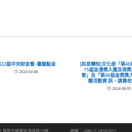
第22屆中央財金營–畫龍點金
[訊息轉知]文化部「第4
15屆金漫獎入圍及得
2024-03-06
章」及「第48屆金鼎獎
關活動資 訊，請貴
2024-08-05
5 基隆市暖暖區源遠路20號
總機：+886-2-24582052