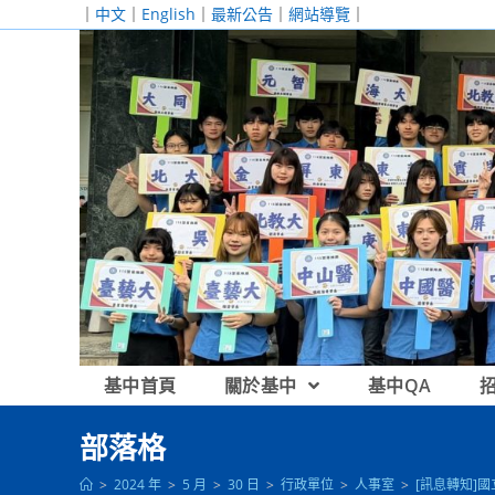
跳
｜
中文
｜
English
｜
最新公告
｜
網站導覽
｜
轉
至
主
要
內
容
基中首頁
關於基中
基中QA
部落格
>
2024 年
>
5 月
>
30 日
>
行政單位
>
人事室
>
[訊息轉知]