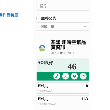
Search
for:
優選作品特展
彙整公告
彙
選取月份
整
公
告