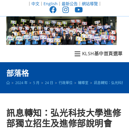
跳
｜
中文
｜
English
｜
最新公告
｜
網站導覽
｜
轉
至
主
要
內
容
KLSH基中首頁選單
部落格
>
2024 年
>
5 月
>
24 日
>
行政單位
>
輔導室
>
訊息轉知：弘光科技大
訊息轉知：弘光科技大學進修
部獨立招生及進修部說明會