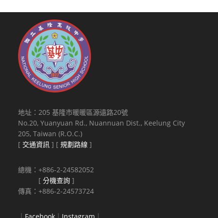
地址：205 基隆市暖暖區源遠路20號
No.20, Yuanyuan Rd., Nuannuan Dist., Keelung City
205, Taiwan (R.O.C.)
[
交通資訊
] [
規劃路線
]
總機：+886-2-24582052
[
分機查詢
]
傳真：+886-2-24573724
｜
Facebook
｜
Instagram
｜