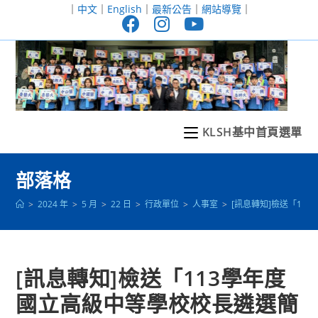
跳
｜
中文
｜
English
｜
最新公告
｜
網站導覽
｜
轉
至
主
要
內
容
KLSH基中首頁選單
部落格
>
2024 年
>
5 月
>
22 日
>
行政單位
>
人事室
>
[訊息轉知]檢送「113
[訊息轉知]檢送「113學年度
國立高級中等學校校長遴選簡