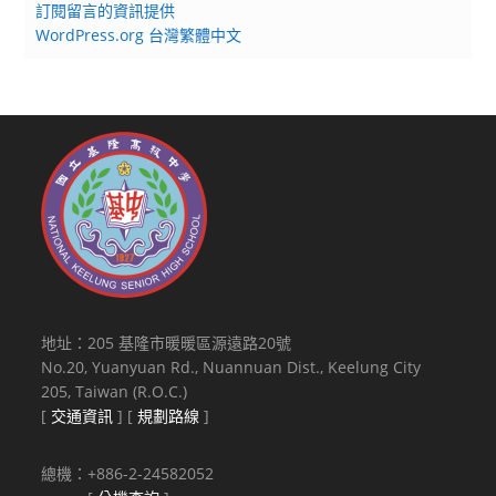
訂閱留言的資訊提供
WordPress.org 台灣繁體中文
地址：205 基隆市暖暖區源遠路20號
No.20, Yuanyuan Rd., Nuannuan Dist., Keelung City
205, Taiwan (R.O.C.)
[
交通資訊
] [
規劃路線
]
總機：+886-2-24582052