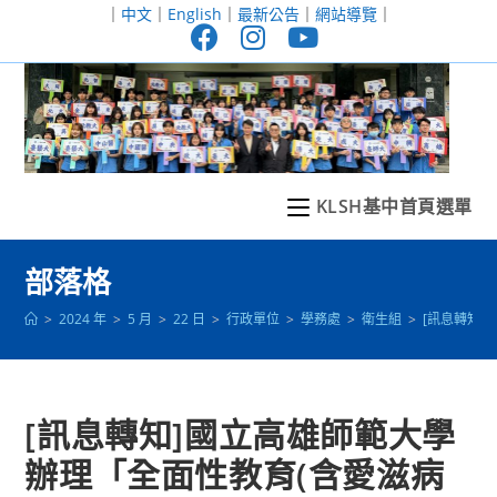
跳
｜
中文
｜
English
｜
最新公告
｜
網站導覽
｜
轉
至
主
要
內
容
KLSH基中首頁選單
部落格
>
2024 年
>
5 月
>
22 日
>
行政單位
>
學務處
>
衛生組
>
[訊息轉知]
[訊息轉知]國立高雄師範大學
辦理「全面性教育(含愛滋病