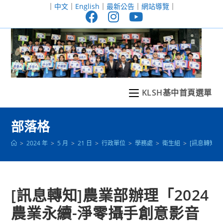
跳
｜
中文
｜
English
｜
最新公告
｜
網站導覽
｜
轉
至
主
要
內
容
KLSH基中首頁選單
部落格
>
2024 年
>
5 月
>
21 日
>
行政單位
>
學務處
>
衛生組
>
[訊息轉知]
[訊息轉知]農業部辦理「2024
農業永續-淨零攝手創意影音