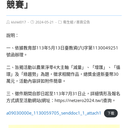
競賽」
Post
Post
Post
klshkl017
2024-05-21
衛生組
/
首頁公告
author:
published:
category:
說明：
一、依據教育部113年5月13日臺教資(六)字第1130049251
號函辦理。
二、旨揭活動以農業淨零4大主軸「減量」、「增匯」、「循
環」及「綠趨勢」為題，徵求相關作品，總獎金達新臺幣30
萬元，活動內容詳如附件簡章。
三、徵件期間自即日起至113年7月31日止，詳細情形及報名
方式請至活動網站(網址：https://netzero2024.tw/)查詢。
a09030000e_1130059705_senddoc1_1_attach1
下載