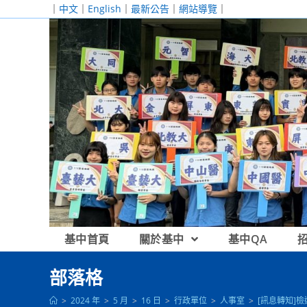
跳
｜
中文
｜
English
｜
最新公告
｜
網站導覽
｜
轉
至
主
要
內
容
基中首頁
關於基中
基中QA
部落格
>
2024 年
>
5 月
>
16 日
>
行政單位
>
人事室
>
[訊息轉知]