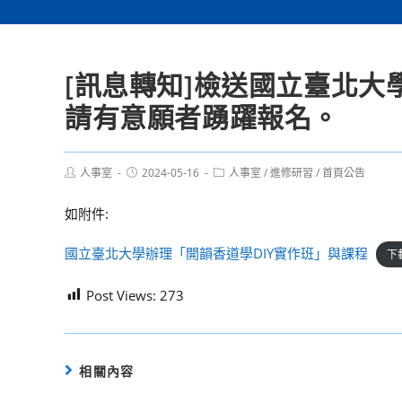
[訊息轉知]檢送國立臺北大
請有意願者踴躍報名。
Post
Post
Post
人事室
2024-05-16
人事室
/
進修研習
/
首頁公告
author:
published:
category:
如附件:
國立臺北大學辦理「開韻香道學DIY實作班」與課程
下
Post Views:
273
相關內容