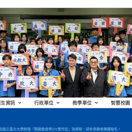
招生資訊
行政單位
教學單位
智慧校園
檢送國立臺北大學辦理「開韻香道學DIY實作班」與課程，請有意願者踴躍報名。