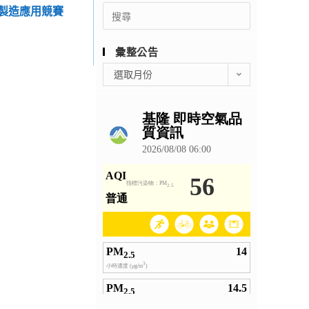
Search
慧製造應用競賽
for:
彙整公告
彙
選取月份
整
公
告