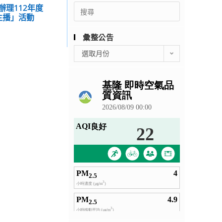
Search
辦理112年度
主播」活動
for:
彙整公告
彙
選取月份
整
公
告