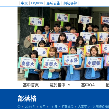
跳
｜
中文
｜
English
｜
最新公告
｜
網站導覽
｜
轉
至
主
要
內
容
基中首頁
關於基中
基中QA
部落格
>
2024 年
>
5 月
>
16 日
>
行政單位
>
人事室
>
[訊息轉知]