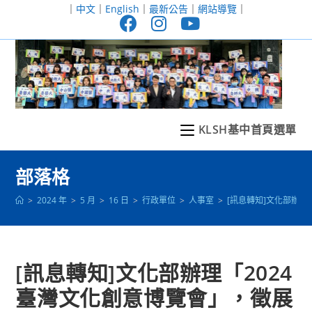
跳
｜
中文
｜
English
｜
最新公告
｜
網站導覽
｜
轉
至
主
要
內
容
KLSH基中首頁選單
部落格
>
2024 年
>
5 月
>
16 日
>
行政單位
>
人事室
>
[訊息轉知]文化部辦理
[訊息轉知]文化部辦理「2024
臺灣文化創意博覽會」，徵展