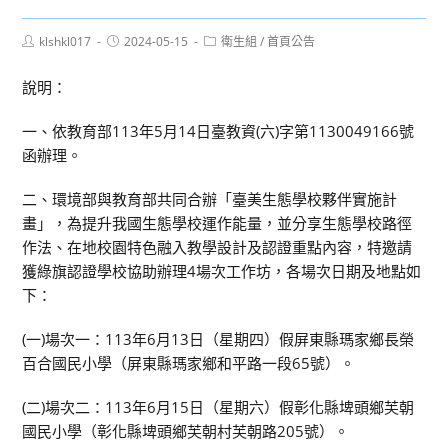
Post
Post
Post
klshkl017
2024-05-15
衛生組
/
首頁公告
author:
published:
category:
說明：
一、依教育部113年5月14日臺教資(六)字第1130049166號
函辦理。
二、環境部與教育部共同合辦「臺美生態學校夥伴實施計
畫」，為提升我國生態學校運作能量，並分享生態學校路徑
作法、在地校園特色融入教學設計及認證重點內容，特邀請
獲綠旗認證學校協助辦理4場次工作坊，各場次日期及地點如
下：
(一)場次一：113年6月13日（星期四）假屏東縣瑪家鄉長榮
百合國民小學（屏東縣瑪家鄉和平路一段65號）。
(二)場次二：113年6月15日（星期六）假彰化縣埤頭鄉芙朝
國民小學（彰化縣埤頭鄉芙朝村芙朝路205號）。