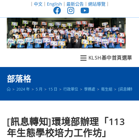
跳
｜
中文
｜
English
｜
最新公告
｜
網站導覽
｜
轉
至
主
要
內
容
KLSH基中首頁選單
部落格
>
2024 年
>
5 月
>
15 日
>
行政單位
>
學務處
>
衛生組
>
[訊息轉知]
[訊息轉知]環境部辦理「113
年生態學校培力工作坊」