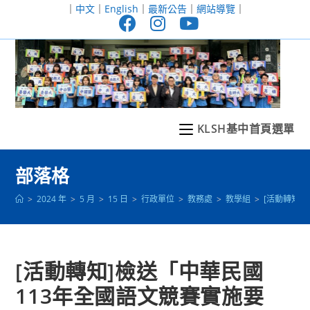
跳
｜
中文
｜
English
｜
最新公告
｜
網站導覽
｜
轉
至
主
要
內
容
KLSH基中首頁選單
部落格
>
2024 年
>
5 月
>
15 日
>
行政單位
>
教務處
>
教學組
>
[活動轉知]
[活動轉知]檢送「中華民國
113年全國語文競賽實施要