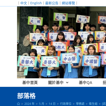
跳
｜
中文
｜
English
｜
最新公告
｜
網站導覽
｜
轉
至
主
要
內
容
基中首頁
關於基中
基中QA
部落格
>
2024 年
>
5 月
>
14 日
>
行政單位
>
學務處
>
衛生組
>
[