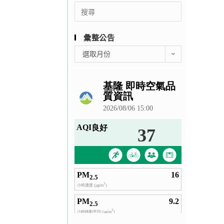
Search
for:
彙整公告
彙
選取月份
整
公
告