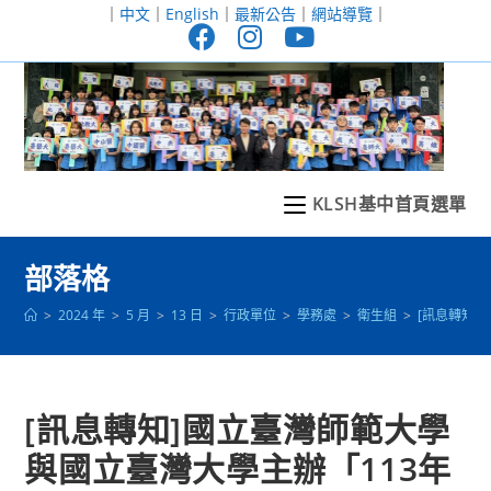
跳
｜
中文
｜
English
｜
最新公告
｜
網站導覽
｜
轉
至
主
要
內
容
KLSH基中首頁選單
部落格
>
2024 年
>
5 月
>
13 日
>
行政單位
>
學務處
>
衛生組
>
[訊息轉知
[訊息轉知]國立臺灣師範大學
與國立臺灣大學主辦「113年