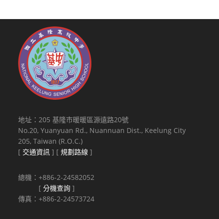
地址：205 基隆市暖暖區源遠路20號
No.20, Yuanyuan Rd., Nuannuan Dist., Keelung City
205, Taiwan (R.O.C.)
[
交通資訊
] [
規劃路線
]
總機：+886-2-24582052
[
分機查詢
]
傳真：+886-2-24573724