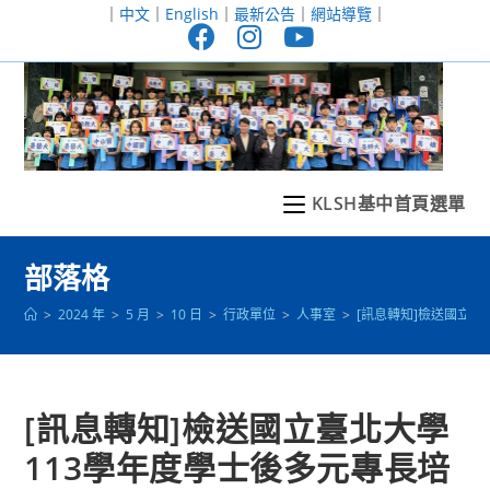
跳
｜
中文
｜
English
｜
最新公告
｜
網站導覽
｜
轉
至
主
要
內
容
KLSH基中首頁選單
部落格
>
2024 年
>
5 月
>
10 日
>
行政單位
>
人事室
>
[訊息轉知]檢送國立
[訊息轉知]檢送國立臺北大學
113學年度學士後多元專長培