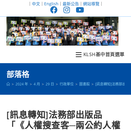
跳
｜
中文
｜
English
｜
最新公告
｜
網站導覽
｜
轉
至
主
要
內
容
KLSH基中首頁選單
部落格
>
2024 年
>
4 月
>
29 日
>
行政單位
>
圖書館
>
[訊息轉知]法務部出版
[訊息轉知]法務部出版品
「《人權搜查客─兩公約人權