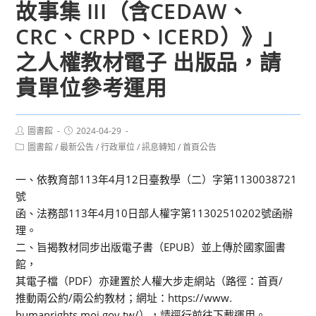
故事集 III（含CEDAW、
CRC、CRPD、ICERD）》」
之人權教材電子 出版品，請
貴單位參考運用
Post
Post
圖書館
2024-04-29
author:
published:
Post
圖書館
/
最新公告
/
行政單位
/
訊息轉知
/
首頁公告
category:
一、依教育部113年4月12日臺教學（二）字第1130038721
號
函、法務部113年4月10日部人權字第11302510202號函辦
理。
二、旨揭教材同步出版電子書（EPUB）並上傳於國家圖書
館，
其電子檔（PDF）亦建置於人權大步走網站（路徑：首頁/
推動兩公約/兩公約教材；網址：https://www.
humanrights.moj.gov.tw/），請逕行前往下載運用。