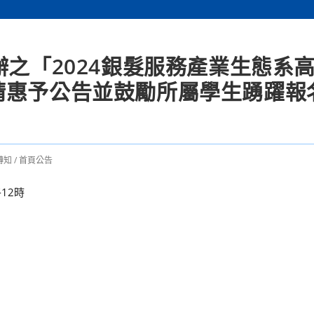
辦之「2024銀髮服務產業生態系
請惠予公告並鼓勵所屬學生踴躍報
轉知
/
首頁公告
12時