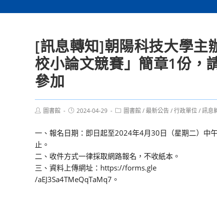
[訊息轉知]朝陽科技大學主
校小論文競賽」簡章1份，
參加
Post
Post
Post
圖書館
2024-04-29
圖書館
/
最新公告
/
行政單位
/
訊息
author:
published:
category:
一、報名日期：即日起至2024年4月30日（星期二）中午
止。
二、收件方式一律採取網路報名，不收紙本。
三、資料上傳網址：https://forms.gle
/aEJ3Sa4TMeQqTaMq7。