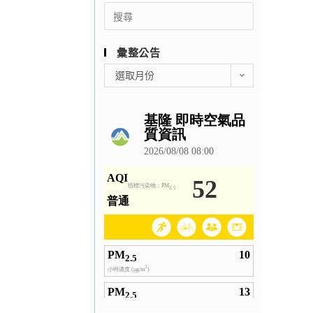
Search
for:
彙整公告
彙
選取月份
整
公
告