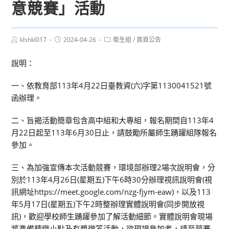
意競賽」活動
Post
Post
Post
klshkl017
2024-04-26
衛生組
/
首頁公告
author:
published:
category:
說明：
一、依教育部113年4月22日臺教資(六)字第1130041521號
函辦理。
二、旨揭活動簡章包含高中組和大專組，報名期間自113年4
月22日起至113年6月30日止，請鼓勵所屬師生踴躍組隊報名
參加。
三、為加強宣傳本次活動競賽，環境部辦理2場次說明會，分
別於113年4月26日(星期五)下午6時30分辦理視訊說明會(視
訊網址https://meet.google.com/nzg-fjym-eaw)，以及113
年5月17日(星期五)下午2時整辦理實體說明會(同步開放視
訊)，歡迎學校師生踴躍參加了解活動細節。實體說明會現場
將準備精緻小點及有獎徵答活動，欲現場參加者，請至競賽