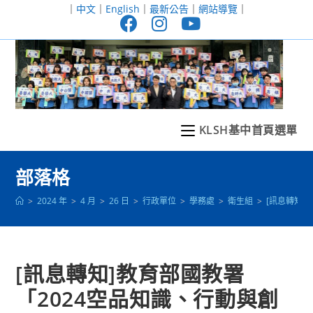
跳
｜
中文
｜
English
｜
最新公告
｜
網站導覽
｜
轉
至
主
要
內
容
KLSH基中首頁選單
部落格
>
2024 年
>
4 月
>
26 日
>
行政單位
>
學務處
>
衛生組
>
[訊息轉知]
[訊息轉知]教育部國教署
「2024空品知識、行動與創