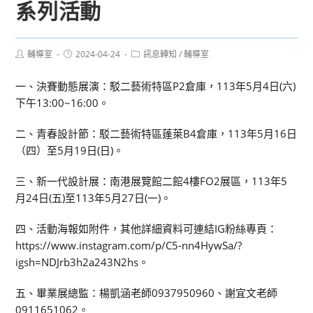
系列活動
Post
Post
Post
輔導室
2024-04-24
訊息轉知
/
輔導室
author:
published:
category:
一、決賽動態展演：駁二藝術特區P2倉庫，113年5月4日(六)
下午13:00~16:00。
二、青春設計節：駁二藝術特區蓬萊B4倉庫，113年5月16日
（四）至5月19日(日)。
三、新一代設計展：南港展覽館二館4樓FO2展區，113年5
月24日(五)至113年5月27日(一)。
四、活動海報如附件，其他詳細資料可連結IG粉絲專頁：
https://www.instagram.com/p/C5-nn4HywSa/?
igsh=NDJrb3h2a243N2hs。
五、畢業展總監：楊凱涵老師0937950960、謝宜文老師
0911651062。