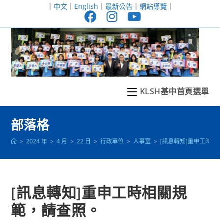
跳
｜
中文
｜
English
｜
最新公告
｜
網站導覽
｜
轉
至
主
要
內
容
KLSH基中首頁選單
部落格
>
2024 年
>
4 月
>
22 日
>
行政單位
>
人事室
>
[訊息轉知]重申工時
[訊息轉知]重申工時相關規
範，請查照。