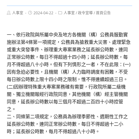
Post
Post
Post
人事室
2024-04-22
人事室
/
政令宣導
/
首頁公告
author:
published:
category:
一、依行政院與所屬中央及地方各機關（構）公務員服勤實
施辦法第4條第一項規定，公務員為搶救重大災害、處理緊急
或重大突發事件、辦理重大專案業務之延長辦公時數，連同
正常辦公時數，每日不得超過十四小時；延長辦公時數，每
月不得超過八十小時。但有下列情形之一者，不在此限：(一)
因有急迫必要性，且機關（構）人力臨時調度有困難，不受
每日辦公時數上限十四小時之限制，惟不得連續超過三日。
(二)因辦理特殊重大專案業務確有需要，行政院所屬二級機
關、獨立機關報經行政院同意，其他機關（構）經主管機關
同意，延長辦公時數以每三個月不超過二百四十小時控管
之。
二、同條第二項規定，公務員為辦理季節性、週期性工作之
延長辦公時數，連同正常辦公時數，每日不得超過十二小
時；延長辦公時數，每月不得超過八十小時。