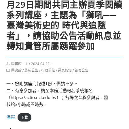
月29日期間共同主辦夏季閱讀
系列講座，主題為「獅吼──
臺灣美術史的 時代與追隨
者」，請協助公告活動訊息並
轉知貴管所屬踴躍參加
Post
Post
圖書館
2024-04-22
author:
published:
Post
圖書館
/
最新公告
/
行政單位
/
訊息轉知
/
首頁公告
category:
一、檢附講座海報檔1份，備請卓參。
二、有意參加者，請至本館活動報名系統報名
（https://actio.ncl.edu.tw）；各場次全程參與者，將
核給3小時認證時數。
海報
下載