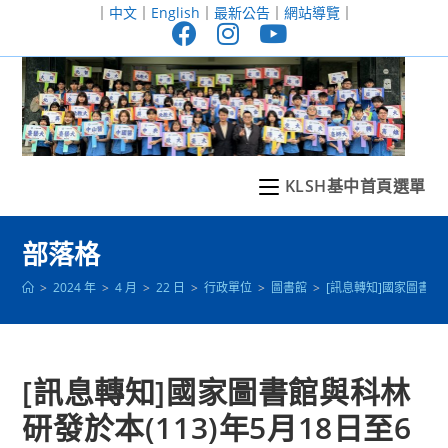
跳
｜
中文
｜
English
｜
最新公告
｜
網站導覽
｜
轉
至
主
要
內
容
KLSH基中首頁選單
部落格
>
2024 年
>
4 月
>
22 日
>
行政單位
>
圖書館
>
[訊息轉知]國家圖書館
[訊息轉知]國家圖書館與科林
研發於本(113)年5月18日至6