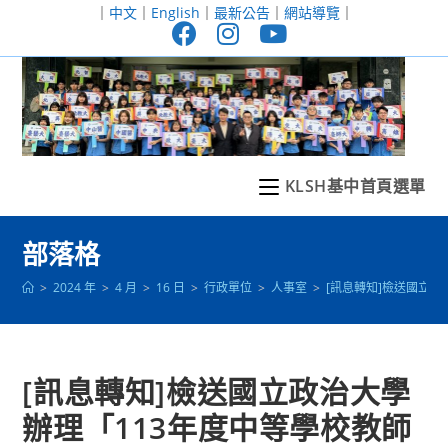
跳
｜
中文
｜
English
｜
最新公告
｜
網站導覽
｜
轉
至
主
要
內
容
KLSH基中首頁選單
部落格
>
2024 年
>
4 月
>
16 日
>
行政單位
>
人事室
>
[訊息轉知]檢送國立
[訊息轉知]檢送國立政治大學
辦理「113年度中等學校教師