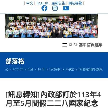
跳
｜
中文
｜
English
｜
最新公告
｜
網站導覽
｜
轉
至
主
要
內
容
KLSH基中首頁選單
部落格
>
2024 年
>
4 月
>
16 日
>
行政單位
>
人事室
>
[訊息轉知]內政部訂於11
[訊息轉知]內政部訂於113年4
月至5月間假二二八國家紀念