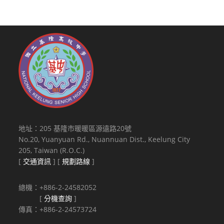
地址：205 基隆市暖暖區源遠路20號
No.20, Yuanyuan Rd., Nuannuan Dist., Keelung City
205, Taiwan (R.O.C.)
[
交通資訊
] [
規劃路線
]
總機：+886-2-24582052
[
分機查詢
]
傳真：+886-2-24573724