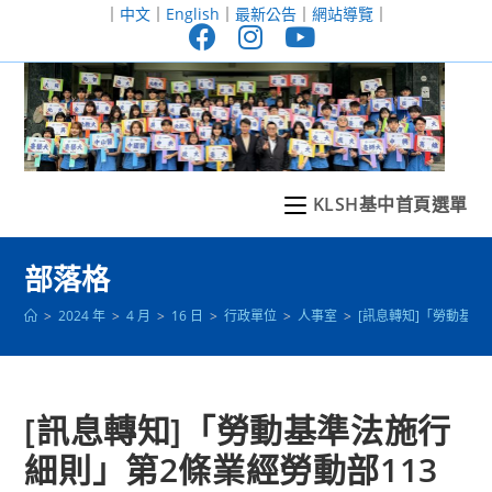
跳
｜
中文
｜
English
｜
最新公告
｜
網站導覽
｜
轉
至
主
要
內
容
KLSH基中首頁選單
部落格
>
2024 年
>
4 月
>
16 日
>
行政單位
>
人事室
>
[訊息轉知]「勞動基準
[訊息轉知]「勞動基準法施行
細則」第2條業經勞動部113