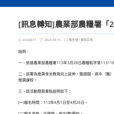
[訊息轉知]農業部農糧署「
Post
Post
Post
klshkl017
2024-04-15
衛生組
/
首頁公告
author:
published:
category:
說明：
一、依據農業部農糧署113年3月28日農糧稻字第11311
二、該署為推廣食米教育向上延伸，邀請國、高中（職）
推廣課程。
三、該活動簡章重點說明如下：
(一)報名時間：113年4月1日至4月26日。
(二)報名資格：全國國、高中(職)學校。