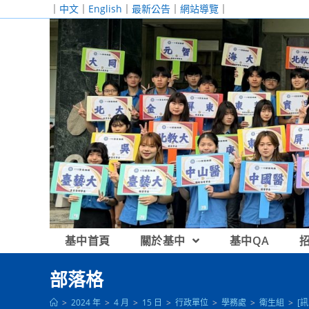
跳
｜
中文
｜
English
｜
最新公告
｜
網站導覽
｜
轉
至
主
要
內
容
基中首頁
關於基中
基中QA
部落格
>
2024 年
>
4 月
>
15 日
>
行政單位
>
學務處
>
衛生組
>
[