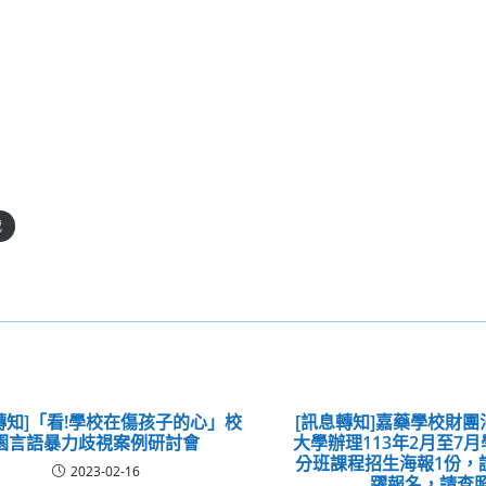
載
轉知]「看!學校在傷孩子的心」校
[訊息轉知]嘉藥學校財
園言語暴力歧視案例研討會
大學辦理113年2月至7
分班課程招生海報1份，
2023-02-16
躍報名，請查