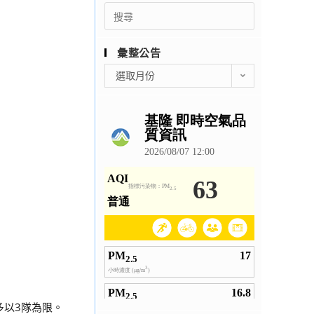
Search
for:
彙整公告
彙
選取月份
整
公
告
多以3隊為限。