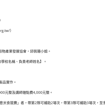
/）
g.tw/）
團法人臺灣穀物產業發展協會，邱佩珊小姐。
表學校名稱、負責老師姓名】。
食製品實作。
00元整及講師鐘點費4,000元整。
創意米食競賽」者，帶第2隊可補助2場次，帶第3隊可補助3場次，至