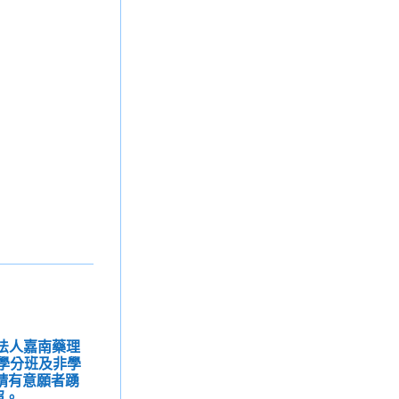
團法人嘉南藥理
月學分班及非學
請有意願者踴
照。