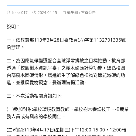
Post
Post
Post
klshkl017
2024-04-15
衛生組
/
首頁公告
author:
published:
category:
說明：
一、依教育部113年3月28日臺教資(六)字第1132701336號
函辦理。
二、為因應氣候變遷配合全球淨零排放之目標推動，教育部
透過「校園樹木資訊平臺」之樹木碳匯計算功能，盤點校園
內部樹木固碳情形，增進師生了解綠色植物對節能減碳的功
能，並推廣愛樹觀念，爰辦理旨揭活動。
三、本次活動相關資訊如下:
(一)參加對象:學校環境教育教師、學校樹木養護技工、植栽業
務人員或有興趣的學校同仁。
(二)時間:113年4月17日(星期三)下午12:00-15:00，12:00報