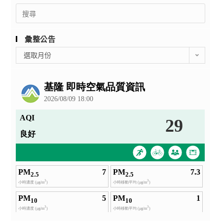
Search
for:
彙整公告
彙
選取月份
整
公
告