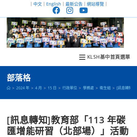
跳
｜
中文
｜
English
｜
最新公告
｜
網站導覽
｜
轉
至
主
要
內
容
KLSH基中首頁選單
部落格
>
2024 年
>
4 月
>
15 日
>
行政單位
>
學務處
>
衛生組
>
[訊息轉知]
[訊息轉知]教育部「113 年碳
匯增能研習（北部場）」活動