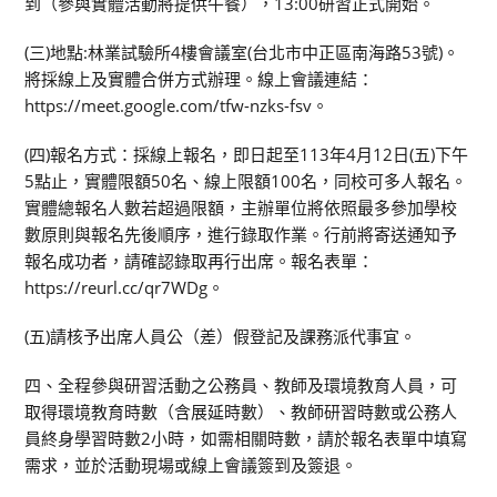
到（參與實體活動將提供午餐），13:00研習正式開始。
(三)地點:林業試驗所4樓會議室(台北市中正區南海路53號)。
將採線上及實體合併方式辦理。線上會議連結：
https://meet.google.com/tfw-nzks-fsv。
(四)報名方式：採線上報名，即日起至113年4月12日(五)下午
5點止，實體限額50名、線上限額100名，同校可多人報名。
實體總報名人數若超過限額，主辦單位將依照最多參加學校
數原則與報名先後順序，進行錄取作業。行前將寄送通知予
報名成功者，請確認錄取再行出席。報名表單：
https://reurl.cc/qr7WDg。
(五)請核予出席人員公（差）假登記及課務派代事宜。
四、全程參與研習活動之公務員、教師及環境教育人員，可
取得環境教育時數（含展延時數）、教師研習時數或公務人
員終身學習時數2小時，如需相關時數，請於報名表單中填寫
需求，並於活動現場或線上會議簽到及簽退。