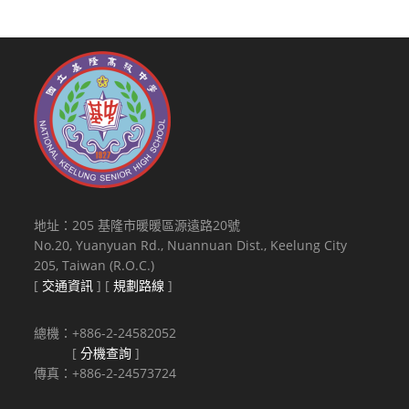
地址：205 基隆市暖暖區源遠路20號
No.20, Yuanyuan Rd., Nuannuan Dist., Keelung City
205, Taiwan (R.O.C.)
[
交通資訊
] [
規劃路線
]
總機：+886-2-24582052
[
分機查詢
]
傳真：+886-2-24573724