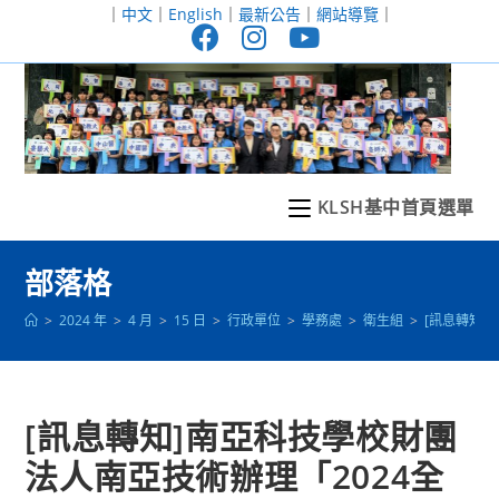
跳
｜
中文
｜
English
｜
最新公告
｜
網站導覽
｜
轉
至
主
要
內
容
KLSH基中首頁選單
部落格
>
2024 年
>
4 月
>
15 日
>
行政單位
>
學務處
>
衛生組
>
[訊息轉知
[訊息轉知]南亞科技學校財團
法人南亞技術辦理「2024全